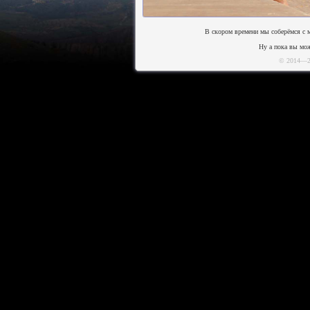
В скором времени мы соберёмся с м
Ну а пока вы мо
© 2014—