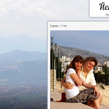
Йе
По
Главная
О нас
►