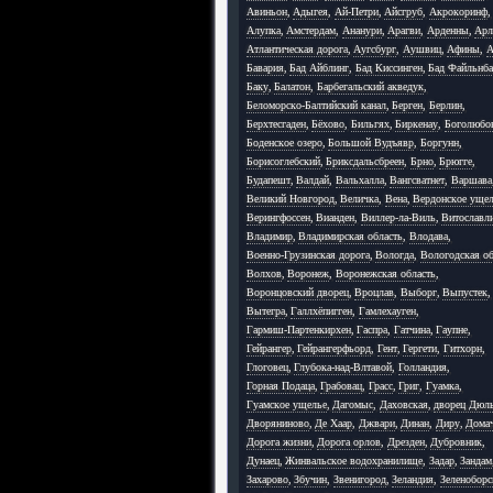
Авиньон
,
Адыгея
,
Ай-Петри
,
Айсгруб
,
Акрокоринф
,
Алупка
,
Амстердам
,
Ананури
,
Арагви
,
Арденны
,
Арл
Атлантическая дорога
,
Аугсбург
,
Аушвиц
,
Афины
,
А
Бавария
,
Бад Айблинг
,
Бад Киссинген
,
Бад Файльнб
Баку
,
Балатон
,
Барбегальский акведук
,
Беломорско-Балтийский канал
,
Берген
,
Берлин
,
Берхтесгаден
,
Бёхово
,
Бильгях
,
Биркенау
,
Боголюбо
Боденское озеро
,
Большой Вудъявр
,
Боргунн
,
Борисоглебский
,
Бриксдальсбреен
,
Брно
,
Брюгге
,
Будапешт
,
Валдай
,
Вальхалла
,
Вангсватнет
,
Варшава
Великий Новгород
,
Величка
,
Вена
,
Вердонское уще
Верингфоссен
,
Вианден
,
Виллер-ла-Виль
,
Витославл
Владимир
,
Владимирская область
,
Влодава
,
Военно-Грузинская дорога
,
Вологда
,
Вологодская об
Волхов
,
Воронеж
,
Воронежская область
,
Воронцовский дворец
,
Вроцлав
,
Выборг
,
Выпустек
,
Вытегра
,
Галлхёпигген
,
Гамлехауген
,
Гармиш-Партенкирхен
,
Гаспра
,
Гатчина
,
Гаупне
,
Гейрангер
,
Гейрангерфьорд
,
Гент
,
Гергети
,
Гитхорн
,
Глоговец
,
Глубока-над-Влтавой
,
Голландия
,
Горная Подаца
,
Грабовац
,
Грасс
,
Григ
,
Гуамка
,
Гуамское ущелье
,
Дагомыс
,
Даховская
,
дворец Дюл
Дворяниново
,
Де Хаар
,
Джвари
,
Динан
,
Диру
,
Дома
Дорога жизни
,
Дорога орлов
,
Дрезден
,
Дубровник
,
Дунаец
,
Жинвальское водохранилище
,
Задар
,
Зандам
Захарово
,
Збучин
,
Звенигород
,
Зеландия
,
Зеленоборс