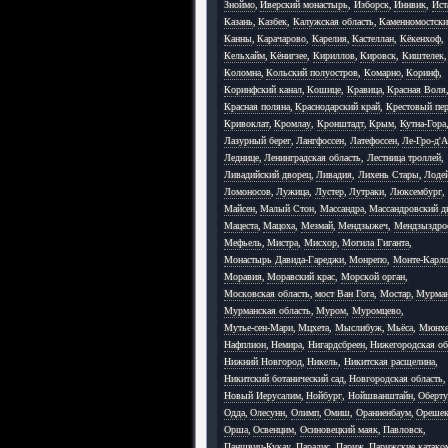
Зноймо
,
Иверский монастырь
,
Изборск
,
Иннвик
,
Ист
Казань
,
Казбек
,
Калужская область
,
Каменномостск
Канны
,
Карачарово
,
Карелия
,
Кастеллан
,
Кёкенхоф
,
Кельхайм
,
Кёнигзее
,
Кириллов
,
Кировск
,
Киштелек
,
Коломна
,
Кольский полуостров
,
Комарно
,
Коринф
,
Коринфский канал
,
Кошице
,
Кравица
,
Красная Воля
Красная поляна
,
Краснодарский край
,
Крестовый пер
Кривоклат
,
Кромлау
,
Кронштадт
,
Крым
,
Кутна-Гора
Лазурный берег
,
Лангфоссен
,
Латефоссен
,
Ле-Гро-д'
Леднице
,
Ленинградская область
,
Лестница троллей
,
Ливадийский дворец
,
Ливадия
,
Лихень Стары
,
Лоде
Ломоносов
,
Лужица
,
Лустер
,
Лутраки
,
Люксембург
,
Майсен
,
Малый Стон
,
Массандра
,
Массандровский д
Мацеста
,
Мацоха
,
Мезмай
,
Мендзыжеч
,
Мендзыздро
Мефьель
,
Мистра
,
Мисхор
,
Могила Гиганта
,
Монастырь Давида-Гареджи
,
Монрепо
,
Монте-Карл
Моравия
,
Моравский крас
,
Морской орган
,
Московская область
,
мост Ван Гога
,
Мостар
,
Мурма
Мурманская область
,
Муром
,
Муромцево
,
Мутье-сен-Мари
,
Мцхета
,
Мыслибуж
,
Мьёса
,
Мюнхе
Нафплион
,
Немира
,
Нигардсбреен
,
Нижегородская об
Нижний Новгород
,
Никель
,
Никитская расщелина
,
Никитский ботанический сад
,
Новгородская область
,
Новый Иерусалим
,
Нойбург
,
Нойшванштайн
,
Оберту
Одда
,
Олесунн
,
Олимп
,
Омиш
,
Ораниенбаум
,
Ореше
Орша
,
Освенцим
,
Осиновецкий маяк
,
Павловск
,
Паншвиц-Кукау
,
Парадис
,
Париж
,
Парижские катак