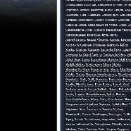
Briksdalsbreen
,
Castellane
,
Catacombes de Paris
,
De Ha
Djupvatnet
,
Dresden
,
Dubrovnik
,
Eibsee
,
Eisgrub
,
Ettal
Falkenberg
,
Flåm
,
Flåmsbana
,
Galdhøpiggen
,
Gamleha
Garmisch-Partenkirchen
,
Gaupne
,
Geiranger
,
Giethoorn
,
Gorges du Verdon
,
Grand canyon du Verdon
,
Grasse
,
Gr
Gudbrandsjuvet
,
Helm
,
Hlohovec
,
Hluboká nad Vltavo
Hohenschwangau
,
Hopperstad
,
Hybe
,
Innvik
,
Jeskyně Balcarka
,
Jeskyně Výpustek
,
Kelheim
,
Keukenh
Kistelek
,
Kleivafossen
,
Königssee
,
Körperich
,
Košice
,
Kravica
,
Kromlau
,
Kёрперих
,
Laa-an-der-Thaya
,
Langfo
Låtefossen
,
Le Grau d'Agde
,
Le Tombeau du Géant
,
Led
Licheń Stary
,
Luster
,
Luxembourg
,
Macocha
,
Mali Sto
Mefjell
,
Meißen
,
Międzyzdroje
,
Mjøsa
,
Molden
,
Monstiers-Ste-Marie
,
Moravsky Kras
,
Mostar
,
Myślibór
Nafplio
,
Nemira
,
Neuburg
,
Neuschwanstein
,
Nigardsbre
Oberthulba
,
Odda
,
Omiš
,
Ørneveien
,
Panschwitz-Kucka
Paradis
,
Plitvička jezera
,
Ploče
,
Podaca
,
Pont du Gard
,
Punkevní jeskyně
,
Radzyń Podlaski
,
Rakotz
,
Rakotzbrü
Reutte
,
Ringebu
,
Ringedalsvatnet
,
Røldal
,
Rożnów
,
Saint-Paul-de-Vence
,
Salona
,
Seim
,
Skierniewice
,
Sława
Sloupsko-šosůvské jeskyně
,
Snøveien
,
Spišský Hrad
,
S
Stigfossen
,
Ston
,
Świnoujście
,
Tesárske Mlyňany
,
Thessaloniki
,
Trenčín
,
Troldhaugen
,
Trollstigen
,
Trollt
Trpanj
,
Tvinde
,
Tvindefossen
,
Vangsvatnet
,
Vetlavatnet
,
Vianden
,
Villers-la-Ville
,
Vøringfossen
,
Walhalla
,
Wieli
Włodawa
,
Ystad
,
Zaandam
,
Zadar
,
Znojmo
,
Zugspitze
,