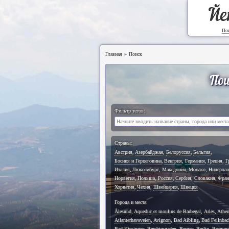
Йе
По
Главная
Поиск
►
Пои
Фильтр тегов:
Страны:
Австрия
,
Азербайджан
,
Белоруссия
,
Бельгия
,
Босния и Герцеговина
,
Венгрия
,
Германия
,
Греция
,
Г
Италия
,
Люксембург
,
Македония
,
Монако
,
Нидерла
Норвегия
,
Польша
,
Россия
,
Сербия
,
Словакия
,
Фран
Хорватия
,
Чехия
,
Швейцария
,
Швеция
Города и места:
Ålesund
,
Aqueduc et moulins de Barbegal
,
Arles
,
Athe
Atlanterhavsveien
,
Avignon
,
Bad Aibling
,
Bad Feilnbac
Bad Kissingen
,
Berchtesgaden
,
Bergen
,
Berlin
,
Borgun