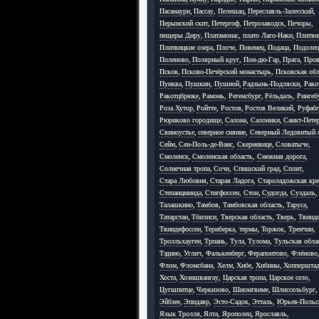
Пасанаури
,
Пассау
,
Пелешац
,
Переславль-Залесский
,
Перынский скит
,
Петергоф
,
Петрозаводск
,
Печоры
,
пещеры Диру
,
Платамонас
,
плато Лаго-Наки
,
Плитви
Плитвицкие озера
,
Плоче
,
Повенец
,
Подаца
,
Подолец
Поленово
,
Полярный круг
,
Пон-дю-Гар
,
Прага
,
Пров
Псков
,
Псково-Печёрский монастырь
,
Псковская обл
Пунква
,
Пушкин
,
Пушной
,
Радзынь-Подляски
,
Рако
Ракотцбрюке
,
Рамонь
,
Регенсбург
,
Рёльдаль
,
Рингеб
Роза Хутор
,
Ройтте
,
Ростов
,
Ростов Великий
,
Руфабг
Рюриково городище
,
Салона
,
Салоники
,
Санкт-Пете
Свиноустье
,
северное сияние
,
Северный Ледовитый 
Сейм
,
Сен-Поль-де-Ванс
,
Скерневице
,
Словатыче
,
Смоленск
,
Смоленская область
,
Снежная дорога
,
Солнечная тропа
,
Сочи
,
Спишский град
,
Сплит
,
Стара Любовня
,
Старая Ладога
,
Староладожская кре
Степанцминда
,
Стигфоссен
,
Стон
,
Судогда
,
Суздаль
,
Талашкино
,
Тамбов
,
Тамбовская область
,
Таруса
,
Татарстан
,
Тбилиси
,
Тверская область
,
Тверь
,
Твинд
Твиндефоссен
,
Териберка
,
термы
,
Торжок
,
Тренчин
,
Тролльхауген
,
Трпань
,
Тула
,
Тулома
,
Тульская обла
Тэдино
,
Углич
,
Фалькенберг
,
Ферапонтово
,
Флёново
Флом
,
Фломсбана
,
Хелм
,
Хибе
,
Хибины
,
Хоппершта
Хоста
,
Хоэншвангау
,
Царская тропа
,
Царское село
,
Цугшпитце
,
Черкизово
,
Шиомгвиме
,
Шлиссельбург
,
Эйбзее
,
Эпидавр
,
Эсто-Садок
,
Этталь
,
Юрьев-Польс
Язык Тролля
,
Ялта
,
Ярополец
,
Ярославль
,