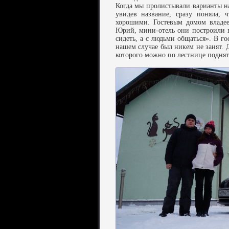
Когда мы пролистывали варианты на
увидев название, сразу поняла,
хорошими. Гостевым домом владе
Юрий, мини-отель они построили в
сидеть, а с людьми общаться». В го
нашем случае был никем не занят.
которого можно по лестнице поднят