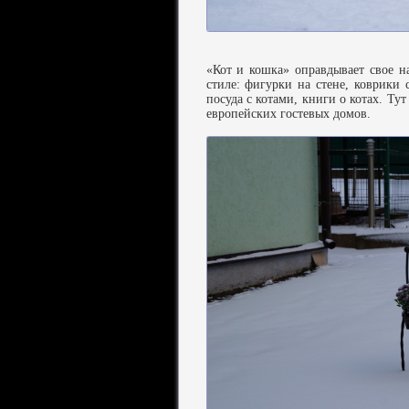
«Кот и кошка» оправдывает свое н
стиле: фигурки на стене, коврики 
посуда с котами, книги о котах. Ту
европейских гостевых домов.