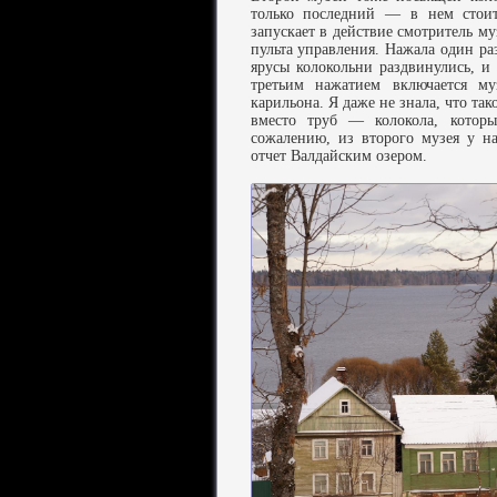
только последний — в нем стоит
запускает в действие смотритель м
пульта управления. Нажала один ра
ярусы колокольни раздвинулись, и
третьим нажатием включается м
карильона. Я даже не знала, что так
вместо труб — колокола, котор
сожалению, из второго музея у н
отчет Валдайским озером.