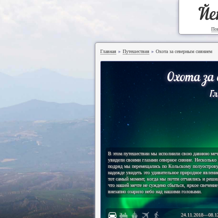
Йе
По
Главная
Путешествия
Охота за северным сиянием
►
►
Охота за
Гл
В этом путешествии мы исполнили свою давнюю ме
увидели своими глазами северное сияние. Несколько
подряд мы перемещались по Кольскому полуострову
надежде увидеть это удивительное природное явлени
тот самый момент, когда мы почти отчаялись и реши
что нашей мечте не суждено сбыться, яркое свечение
внезапно озарило небо над нашими головами.
24.11.2018
—
08.1