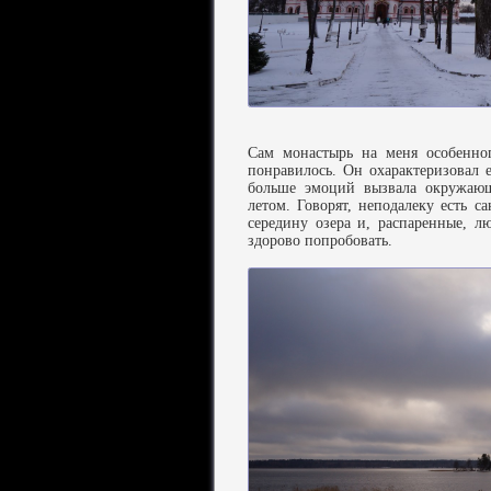
Сам монастырь на меня особенног
понравилось. Он охарактеризовал 
больше эмоций вызвала окружающ
летом. Говорят, неподалеку есть с
середину озера и, распаренные, 
здорово попробовать.