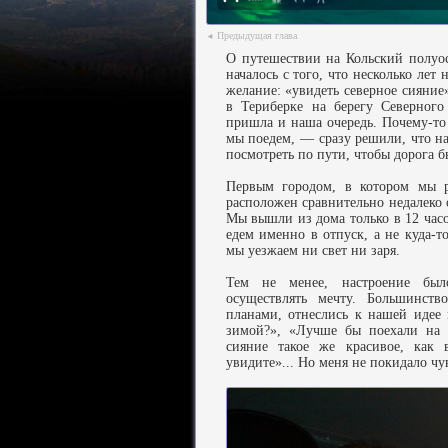
Предыдущая глава
◄
О путешествии на Кольский полуо
началось с того, что несколько лет
желание: «увидеть северное сияние
в Териберке на берегу Северного
пришла и наша очередь. Почему-то 
мы поедем, — сразу решили, что н
посмотреть по пути, чтобы дорога б
Первым городом, в котором мы р
расположен сравнительно недалеко 
Мы вышли из дома только в 12 часов
едем именно в отпуск, а не куда-то
мы уезжаем ни свет ни заря.
Тем не менее, настроение был
осуществлять мечту. Большинст
планами, отнеслись к нашей идее 
зимой?», «Лучше бы поехали на м
сияние такое же красивое, как
увидите»... Но меня не покидало чу