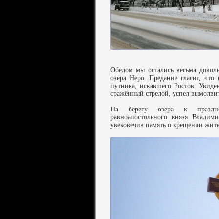
Обедом мы остались весьма довол
озера Неро. Предание гласит, что 
путника, искавшего Ростов. Увидев 
сражённый стрелой, успел вымолвит
На берегу озера к празднов
равноапостольного князя Владим
увековечив память о крещении жител