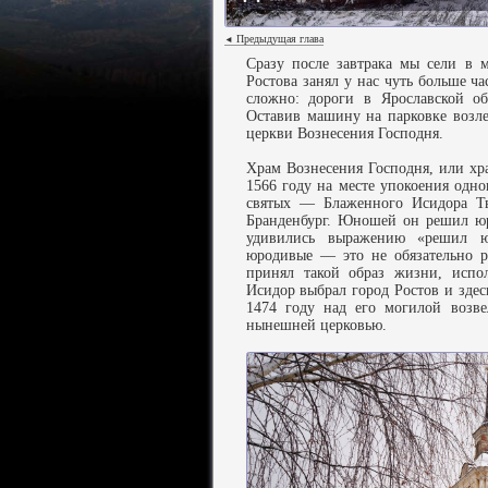
Предыдущая глава
◄
Сразу после завтрака мы сели в 
Ростова занял у нас чуть больше ч
сложно: дороги в Ярославской об
Оставив машину на парковке возл
церкви Вознесения Господня.
Храм Вознесения Господня, или хр
1566 году на месте упокоения одн
святых — Блаженного Исидора Тв
Бранденбург. Юношей он решил юр
удивились выражению «решил юр
юродивые — это не обязательно р
принял такой образ жизни, испо
Исидор выбрал город Ростов и здес
1474 году над его могилой возве
нынешней церковью.