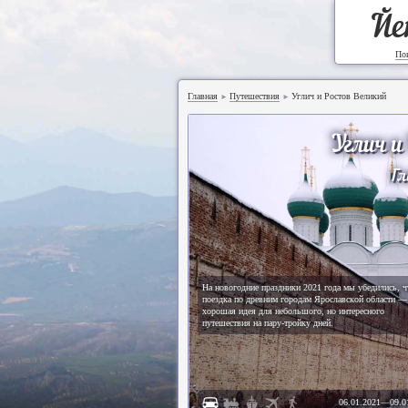
Йе
По
Главная
Путешествия
Углич и Ростов Великий
►
►
Углич и
Гл
На новогодние праздники 2021 года мы убедились, ч
поездка по древним городам Ярославской области —
хорошая идея для небольшого, но интересного
путешествия на пару-тройку дней.
06.01.2021
—
09.0