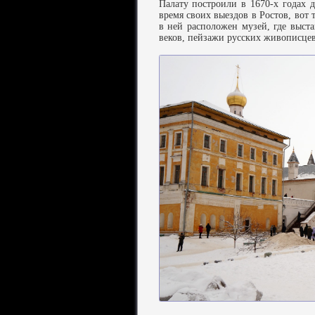
Палату построили в 1670-х годах д
время своих выездов в Ростов, вот 
в ней расположен музей, где выст
веков, пейзажи русских живописцев