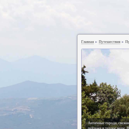
Главная
Путешествия
П
►
►
Античные города, свежи
пейзажи и теплое море. 