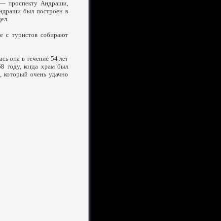
 — проспекту Андраши,
Андраши был построен в
ел.
де с туристов собирают
сь она в течение 54 лет
68 году, когда храм был
, который очень удачно