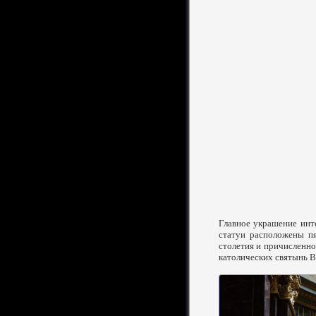
Главное украшение инте
статуи расположены пя
столетия и причисленно
католических святынь В