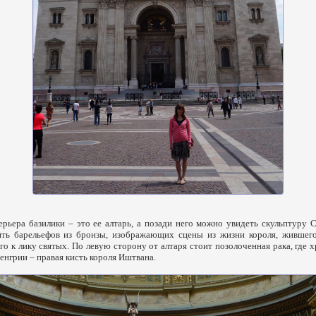
рьера базилики – это ее алтарь, а позади него можно увидеть скульптуру 
ть барельефов из бронзы, изображающих сцены из жизни короля, жившег
го к лику святых. По левую сторону от алтаря стоит позолоченная рака, где х
енгрии – правая кисть короля Иштвана.