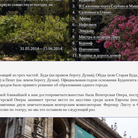
первую совместную поездку на
3.
В Салоники через Сербию и Мак
4.
Салоники и Олимп
5.
Афины
6.
Нафплион
7.
Эпидавр
8.
Мистра и пещеры Диру
9.
Коринф
31.05.2014
—
15.06.2014
10.
Платамонас
11.
Кошице и дорога домой
ящий из трех частей: Буда (на правом берегу Дуная), Обуда (или Старая Буда
ы) и Пешт (на левом берегу Дуная). Официальным годом основания Будапешта с
ородов было принято решение об образовании одного города.
мой ближайшей к нам достопримечательностью была Венгерская Опера, постро
нгерской Оперы занимает третье место по акустике среди залов Европы (пос
амятники двум замечательным венгерским композиторам: Ференцу Листу и
рсию по театру, но мы это оставили на следующий раз.