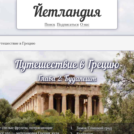
Йетландия
Поиск
Подписаться
О нас
утешествие в Грецию
Путешествие в Грецию
Глава 2: Будапешт
е спелые фрукты, потрясающие
1.
Замок Спишкий град
Всё это — материковая Греция, куда
2.
Будапешт