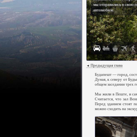
мы отправились в свою 
автомобиле.
Предыдущая глава
◄
Будапешт — город, состо
Дуная, к северу от Буд
общем заседании трех г
Мы жили в Пеште, и са
Считается, что зал Ве
Перед зданием стоят п
можно сходить на экску