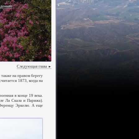
едонию
Следующая глава
►
, также на правом берегу
читается 1873, когда на
енная в конце 19 века.
ле Ла Скала и Парижа).
 Ференцу Эркелю. А еще