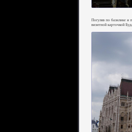
Погуляв по базилике и 
визитной карточкой Буд