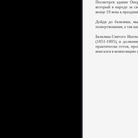
Посмотрев здание Опе
который в народе за с
конце 19 века к праздни
Дойдя до базилики, мы
пожертвования, а так ка
Базилика Святого Иштва
(1851-1905), и должник
практически готов, пр
вписался в композицию в