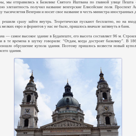
ры, мы отправились к Базилике Святого Иштвана по главной улице Пешта
вою элегантность получил название венгерские Елисейские поля. Проспект 
ку тысячелетия Венгрии и носит свое название в честь министра иностранных д
 решили сразу зайти внутрь. Теоретически пускают бесплатно, но на вхо
к мелких евро и форинтов у нас не было, пришлось вначале заглянуть в банк.
на — самое высокое здание в Будапеште, его высота составляет 96 м. Строила
и в те времена в шутку говорили: “Отдам, когда достроят базилику”. В 18
оизошло обрушение купола здания. Поэтому пришлось возвести новый купол
сего здания.