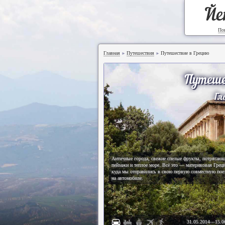
Йе
По
Главная
Путешествия
Путешествие в Грецию
►
►
Путеше
Гл
Античные города, свежие спелые фрукты, потрясаю
пейзажи и теплое море. Всё это — материковая Грец
куда мы отправились в свою первую совместную пое
на автомобиле.
31.05.2014
—
15.0