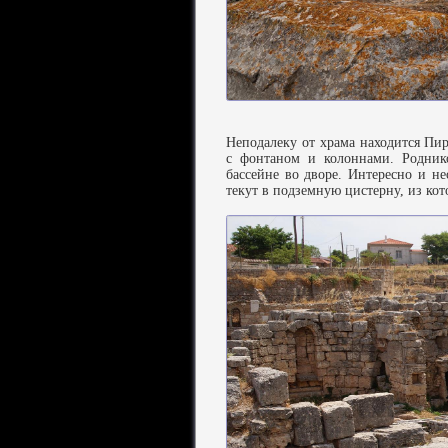
Неподалеку от храма находится Пи
с фонтаном и колоннами. Роднико
бассейне во дворе. Интересно и н
текут в подземную цистерну, из ко