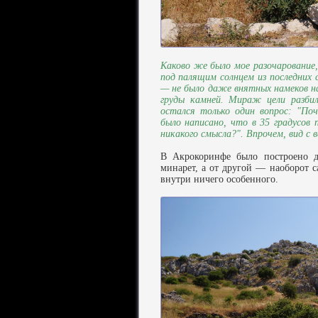
Каково же было мое разочарование, 
под палящим солнцем из последних 
— не было даже внятных намеков на
груды камней. Мираж цели разбил
остался только один вопрос: "По
было написано, что в 35 градусов
никакого смысла?". Впрочем, вид с
В Акрокоринфе было построено дв
минарет, а от другой — наоборот с
внутри ничего особенного.