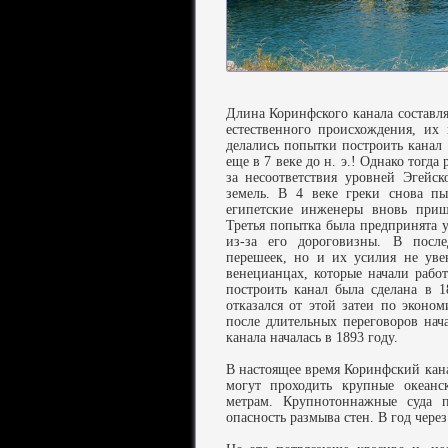
Длина Коринфского канала составля
естественного происхождения, их
делались попытки построить канал 
еще в 7 веке до н. э.! Однако тогда
за несоответствия уровней Эгейс
земель. В 4 веке греки снова пы
египетские инженеры вновь при
Третья попытка была предпринята у
из-за его дороговизны. В посл
перешеек, но и их усилия не уве
венецианцах, которые начали рабо
построить канал была сделана в 
отказался от этой затеи по эконо
после длительных переговоров нач
канала началась в 1893 году.
В настоящее время Коринфский кана
могут проходить крупные океанс
метрам. Крупнотоннажные суда п
опасность размыва стен. В год через