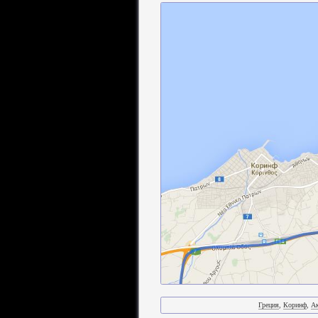
Греция
,
Коринф
,
А