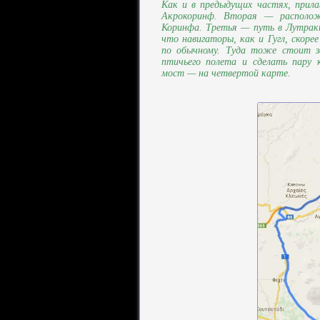
Как и в предыдущих частях, прил
Акрокоринф. Вторая — располож
Коринфа. Третья — путь в Лутрак
что навигаторы, как и Гугл, скорее
по обычному. Туда тоже стоит з
птичьего полета и сделать пару
мост — на четвертой карте.