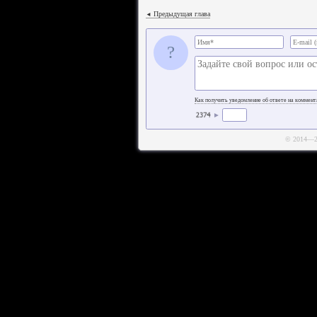
Предыдущая глава
◄
?
Как получить уведомление об ответе на коммен
►
© 2014—