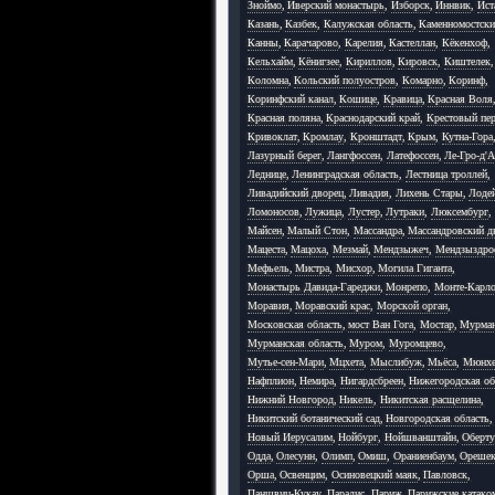
Зноймо
,
Иверский монастырь
,
Изборск
,
Иннвик
,
Ист
Казань
,
Казбек
,
Калужская область
,
Каменномостск
Канны
,
Карачарово
,
Карелия
,
Кастеллан
,
Кёкенхоф
,
Кельхайм
,
Кёнигзее
,
Кириллов
,
Кировск
,
Киштелек
,
Коломна
,
Кольский полуостров
,
Комарно
,
Коринф
,
Коринфский канал
,
Кошице
,
Кравица
,
Красная Воля
Красная поляна
,
Краснодарский край
,
Крестовый пер
Кривоклат
,
Кромлау
,
Кронштадт
,
Крым
,
Кутна-Гора
Лазурный берег
,
Лангфоссен
,
Латефоссен
,
Ле-Гро-д'
Леднице
,
Ленинградская область
,
Лестница троллей
,
Ливадийский дворец
,
Ливадия
,
Лихень Стары
,
Лоде
Ломоносов
,
Лужица
,
Лустер
,
Лутраки
,
Люксембург
,
Майсен
,
Малый Стон
,
Массандра
,
Массандровский д
Мацеста
,
Мацоха
,
Мезмай
,
Мендзыжеч
,
Мендзыздро
Мефьель
,
Мистра
,
Мисхор
,
Могила Гиганта
,
Монастырь Давида-Гареджи
,
Монрепо
,
Монте-Карл
Моравия
,
Моравский крас
,
Морской орган
,
Московская область
,
мост Ван Гога
,
Мостар
,
Мурма
Мурманская область
,
Муром
,
Муромцево
,
Мутье-сен-Мари
,
Мцхета
,
Мыслибуж
,
Мьёса
,
Мюнхе
Нафплион
,
Немира
,
Нигардсбреен
,
Нижегородская об
Нижний Новгород
,
Никель
,
Никитская расщелина
,
Никитский ботанический сад
,
Новгородская область
,
Новый Иерусалим
,
Нойбург
,
Нойшванштайн
,
Оберту
Одда
,
Олесунн
,
Олимп
,
Омиш
,
Ораниенбаум
,
Ореше
Орша
,
Освенцим
,
Осиновецкий маяк
,
Павловск
,
Паншвиц-Кукау
,
Парадис
,
Париж
,
Парижские катак