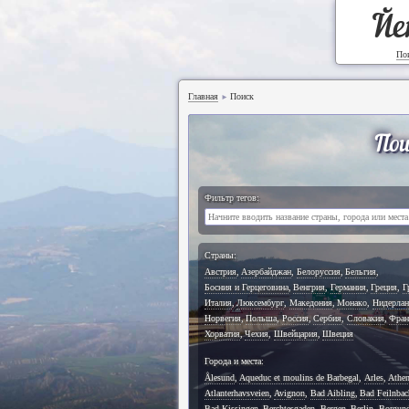
Йе
По
Главная
Поиск
►
Пои
Фильтр тегов:
Страны:
Австрия
,
Азербайджан
,
Белоруссия
,
Бельгия
,
Босния и Герцеговина
,
Венгрия
,
Германия
,
Греция
,
Г
Италия
,
Люксембург
,
Македония
,
Монако
,
Нидерла
Норвегия
,
Польша
,
Россия
,
Сербия
,
Словакия
,
Фран
Хорватия
,
Чехия
,
Швейцария
,
Швеция
Города и места:
Ålesund
,
Aqueduc et moulins de Barbegal
,
Arles
,
Athe
Atlanterhavsveien
,
Avignon
,
Bad Aibling
,
Bad Feilnbac
Bad Kissingen
,
Berchtesgaden
,
Bergen
,
Berlin
,
Borgun