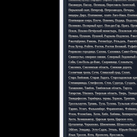
Пасанаури
,
Пассау
,
Пелешац
,
Переславль-Залесский
,
Перынский скит
,
Петергоф
,
Петрозаводск
,
Печоры
,
пещеры Диру
,
Платамонас
,
плато Лаго-Наки
,
Плитви
Плитвицкие озера
,
Плоче
,
Повенец
,
Подаца
,
Подолец
Поленово
,
Полярный круг
,
Пон-дю-Гар
,
Прага
,
Пров
Псков
,
Псково-Печёрский монастырь
,
Псковская обл
Пунква
,
Пушкин
,
Пушной
,
Радзынь-Подляски
,
Рако
Ракотцбрюке
,
Рамонь
,
Регенсбург
,
Рёльдаль
,
Рингеб
Роза Хутор
,
Ройтте
,
Ростов
,
Ростов Великий
,
Руфабг
Рюриково городище
,
Салона
,
Салоники
,
Санкт-Пете
Свиноустье
,
северное сияние
,
Северный Ледовитый 
Сейм
,
Сен-Поль-де-Ванс
,
Скерневице
,
Словатыче
,
Смоленск
,
Смоленская область
,
Снежная дорога
,
Солнечная тропа
,
Сочи
,
Спишский град
,
Сплит
,
Стара Любовня
,
Старая Ладога
,
Староладожская кре
Степанцминда
,
Стигфоссен
,
Стон
,
Судогда
,
Суздаль
,
Талашкино
,
Тамбов
,
Тамбовская область
,
Таруса
,
Татарстан
,
Тбилиси
,
Тверская область
,
Тверь
,
Твинд
Твиндефоссен
,
Териберка
,
термы
,
Торжок
,
Тренчин
,
Тролльхауген
,
Трпань
,
Тула
,
Тулома
,
Тульская обла
Тэдино
,
Углич
,
Фалькенберг
,
Ферапонтово
,
Флёново
Флом
,
Фломсбана
,
Хелм
,
Хибе
,
Хибины
,
Хоппершта
Хоста
,
Хоэншвангау
,
Царская тропа
,
Царское село
,
Цугшпитце
,
Черкизово
,
Шиомгвиме
,
Шлиссельбург
,
Эйбзее
,
Эпидавр
,
Эсто-Садок
,
Этталь
,
Юрьев-Польс
Язык Тролля
,
Ялта
,
Ярополец
,
Ярославль
,