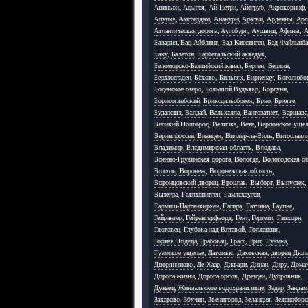
Авиньон
,
Адыгея
,
Ай-Петри
,
Айсгруб
,
Акрокоринф
,
Алупка
,
Амстердам
,
Ананури
,
Арагви
,
Арденны
,
Арл
Атлантическая дорога
,
Аугсбург
,
Аушвиц
,
Афины
,
А
Бавария
,
Бад Айблинг
,
Бад Киссинген
,
Бад Файльнб
Баку
,
Балатон
,
Барбегальский акведук
,
Беломорско-Балтийский канал
,
Берген
,
Берлин
,
Берхтесгаден
,
Бёхово
,
Бильгях
,
Биркенау
,
Боголюбо
Боденское озеро
,
Большой Вудъявр
,
Боргунн
,
Борисоглебский
,
Бриксдальсбреен
,
Брно
,
Брюгге
,
Будапешт
,
Валдай
,
Вальхалла
,
Вангсватнет
,
Варшава
Великий Новгород
,
Величка
,
Вена
,
Вердонское уще
Верингфоссен
,
Вианден
,
Виллер-ла-Виль
,
Витославл
Владимир
,
Владимирская область
,
Влодава
,
Военно-Грузинская дорога
,
Вологда
,
Вологодская об
Волхов
,
Воронеж
,
Воронежская область
,
Воронцовский дворец
,
Вроцлав
,
Выборг
,
Выпустек
,
Вытегра
,
Галлхёпигген
,
Гамлехауген
,
Гармиш-Партенкирхен
,
Гаспра
,
Гатчина
,
Гаупне
,
Гейрангер
,
Гейрангерфьорд
,
Гент
,
Гергети
,
Гитхорн
,
Глоговец
,
Глубока-над-Влтавой
,
Голландия
,
Горная Подаца
,
Грабовац
,
Грасс
,
Григ
,
Гуамка
,
Гуамское ущелье
,
Дагомыс
,
Даховская
,
дворец Дюл
Дворяниново
,
Де Хаар
,
Джвари
,
Динан
,
Диру
,
Дома
Дорога жизни
,
Дорога орлов
,
Дрезден
,
Дубровник
,
Дунаец
,
Жинвальское водохранилище
,
Задар
,
Зандам
Захарово
,
Збучин
,
Звенигород
,
Зеландия
,
Зеленоборс