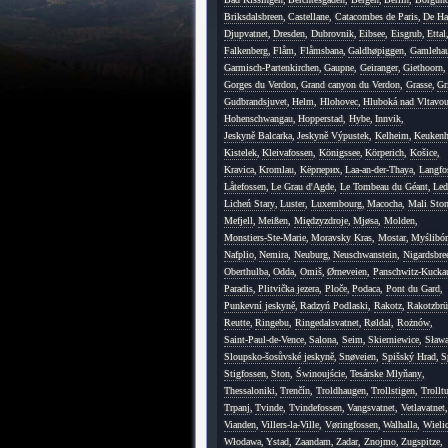
Briksdalsbreen
,
Castellane
,
Catacombes de Paris
,
De Ha
Djupvatnet
,
Dresden
,
Dubrovnik
,
Eibsee
,
Eisgrub
,
Ettal
Falkenberg
,
Flåm
,
Flåmsbana
,
Galdhøpiggen
,
Gamleha
Garmisch-Partenkirchen
,
Gaupne
,
Geiranger
,
Giethoorn
,
Gorges du Verdon
,
Grand canyon du Verdon
,
Grasse
,
Gr
Gudbrandsjuvet
,
Helm
,
Hlohovec
,
Hluboká nad Vltavo
Hohenschwangau
,
Hopperstad
,
Hybe
,
Innvik
,
Jeskyně Balcarka
,
Jeskyně Výpustek
,
Kelheim
,
Keukenh
Kistelek
,
Kleivafossen
,
Königssee
,
Körperich
,
Košice
,
Kravica
,
Kromlau
,
Kёрперих
,
Laa-an-der-Thaya
,
Langfo
Låtefossen
,
Le Grau d'Agde
,
Le Tombeau du Géant
,
Led
Licheń Stary
,
Luster
,
Luxembourg
,
Macocha
,
Mali Sto
Mefjell
,
Meißen
,
Międzyzdroje
,
Mjøsa
,
Molden
,
Monstiers-Ste-Marie
,
Moravsky Kras
,
Mostar
,
Myślibór
Nafplio
,
Nemira
,
Neuburg
,
Neuschwanstein
,
Nigardsbre
Oberthulba
,
Odda
,
Omiš
,
Ørneveien
,
Panschwitz-Kucka
Paradis
,
Plitvička jezera
,
Ploče
,
Podaca
,
Pont du Gard
,
Punkevní jeskyně
,
Radzyń Podlaski
,
Rakotz
,
Rakotzbrü
Reutte
,
Ringebu
,
Ringedalsvatnet
,
Røldal
,
Rożnów
,
Saint-Paul-de-Vence
,
Salona
,
Seim
,
Skierniewice
,
Sława
Sloupsko-šosůvské jeskyně
,
Snøveien
,
Spišský Hrad
,
S
Stigfossen
,
Ston
,
Świnoujście
,
Tesárske Mlyňany
,
Thessaloniki
,
Trenčín
,
Troldhaugen
,
Trollstigen
,
Trollt
Trpanj
,
Tvinde
,
Tvindefossen
,
Vangsvatnet
,
Vetlavatnet
,
Vianden
,
Villers-la-Ville
,
Vøringfossen
,
Walhalla
,
Wieli
Włodawa
,
Ystad
,
Zaandam
,
Zadar
,
Znojmo
,
Zugspitze
,