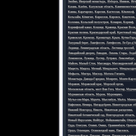
Зноймо
,
Иверский монастырь
,
Изборск
,
Иннвик
,
Ист
Казань
,
Казбек
,
Калужская область
,
Каменномостск
Канны
,
Карачарово
,
Карелия
,
Кастеллан
,
Кёкенхоф
,
Кельхайм
,
Кёнигзее
,
Кириллов
,
Кировск
,
Киштелек
,
Коломна
,
Кольский полуостров
,
Комарно
,
Коринф
,
Коринфский канал
,
Кошице
,
Кравица
,
Красная Воля
Красная поляна
,
Краснодарский край
,
Крестовый пер
Кривоклат
,
Кромлау
,
Кронштадт
,
Крым
,
Кутна-Гора
Лазурный берег
,
Лангфоссен
,
Латефоссен
,
Ле-Гро-д'
Леднице
,
Ленинградская область
,
Лестница троллей
,
Ливадийский дворец
,
Ливадия
,
Лихень Стары
,
Лоде
Ломоносов
,
Лужица
,
Лустер
,
Лутраки
,
Люксембург
,
Майсен
,
Малый Стон
,
Массандра
,
Массандровский д
Мацеста
,
Мацоха
,
Мезмай
,
Мендзыжеч
,
Мендзыздро
Мефьель
,
Мистра
,
Мисхор
,
Могила Гиганта
,
Монастырь Давида-Гареджи
,
Монрепо
,
Монте-Карл
Моравия
,
Моравский крас
,
Морской орган
,
Московская область
,
мост Ван Гога
,
Мостар
,
Мурма
Мурманская область
,
Муром
,
Муромцево
,
Мутье-сен-Мари
,
Мцхета
,
Мыслибуж
,
Мьёса
,
Мюнхе
Нафплион
,
Немира
,
Нигардсбреен
,
Нижегородская об
Нижний Новгород
,
Никель
,
Никитская расщелина
,
Никитский ботанический сад
,
Новгородская область
,
Новый Иерусалим
,
Нойбург
,
Нойшванштайн
,
Оберту
Одда
,
Олесунн
,
Олимп
,
Омиш
,
Ораниенбаум
,
Ореше
Орша
,
Освенцим
,
Осиновецкий маяк
,
Павловск
,
Паншвиц-Кукау
,
Парадис
,
Париж
,
Парижские катак