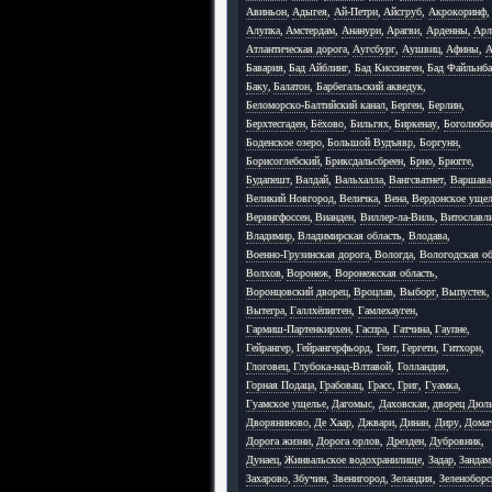
Авиньон
,
Адыгея
,
Ай-Петри
,
Айсгруб
,
Акрокоринф
,
Алупка
,
Амстердам
,
Ананури
,
Арагви
,
Арденны
,
Арл
Атлантическая дорога
,
Аугсбург
,
Аушвиц
,
Афины
,
А
Бавария
,
Бад Айблинг
,
Бад Киссинген
,
Бад Файльнб
Баку
,
Балатон
,
Барбегальский акведук
,
Беломорско-Балтийский канал
,
Берген
,
Берлин
,
Берхтесгаден
,
Бёхово
,
Бильгях
,
Биркенау
,
Боголюбо
Боденское озеро
,
Большой Вудъявр
,
Боргунн
,
Борисоглебский
,
Бриксдальсбреен
,
Брно
,
Брюгге
,
Будапешт
,
Валдай
,
Вальхалла
,
Вангсватнет
,
Варшава
Великий Новгород
,
Величка
,
Вена
,
Вердонское уще
Верингфоссен
,
Вианден
,
Виллер-ла-Виль
,
Витославл
Владимир
,
Владимирская область
,
Влодава
,
Военно-Грузинская дорога
,
Вологда
,
Вологодская об
Волхов
,
Воронеж
,
Воронежская область
,
Воронцовский дворец
,
Вроцлав
,
Выборг
,
Выпустек
,
Вытегра
,
Галлхёпигген
,
Гамлехауген
,
Гармиш-Партенкирхен
,
Гаспра
,
Гатчина
,
Гаупне
,
Гейрангер
,
Гейрангерфьорд
,
Гент
,
Гергети
,
Гитхорн
,
Глоговец
,
Глубока-над-Влтавой
,
Голландия
,
Горная Подаца
,
Грабовац
,
Грасс
,
Григ
,
Гуамка
,
Гуамское ущелье
,
Дагомыс
,
Даховская
,
дворец Дюл
Дворяниново
,
Де Хаар
,
Джвари
,
Динан
,
Диру
,
Дома
Дорога жизни
,
Дорога орлов
,
Дрезден
,
Дубровник
,
Дунаец
,
Жинвальское водохранилище
,
Задар
,
Зандам
Захарово
,
Збучин
,
Звенигород
,
Зеландия
,
Зеленоборс