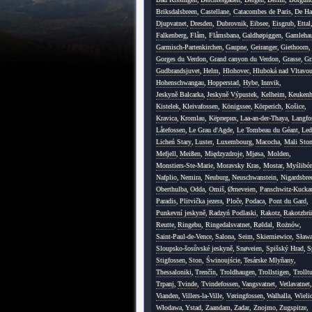
Briksdalsbreen
,
Castellane
,
Catacombes de Paris
,
De Ha
Djupvatnet
,
Dresden
,
Dubrovnik
,
Eibsee
,
Eisgrub
,
Ettal
Falkenberg
,
Flåm
,
Flåmsbana
,
Galdhøpiggen
,
Gamleha
Garmisch-Partenkirchen
,
Gaupne
,
Geiranger
,
Giethoorn
,
Gorges du Verdon
,
Grand canyon du Verdon
,
Grasse
,
Gr
Gudbrandsjuvet
,
Helm
,
Hlohovec
,
Hluboká nad Vltavo
Hohenschwangau
,
Hopperstad
,
Hybe
,
Innvik
,
Jeskyně Balcarka
,
Jeskyně Výpustek
,
Kelheim
,
Keukenh
Kistelek
,
Kleivafossen
,
Königssee
,
Körperich
,
Košice
,
Kravica
,
Kromlau
,
Kёрперих
,
Laa-an-der-Thaya
,
Langfo
Låtefossen
,
Le Grau d'Agde
,
Le Tombeau du Géant
,
Led
Licheń Stary
,
Luster
,
Luxembourg
,
Macocha
,
Mali Sto
Mefjell
,
Meißen
,
Międzyzdroje
,
Mjøsa
,
Molden
,
Monstiers-Ste-Marie
,
Moravsky Kras
,
Mostar
,
Myślibór
Nafplio
,
Nemira
,
Neuburg
,
Neuschwanstein
,
Nigardsbre
Oberthulba
,
Odda
,
Omiš
,
Ørneveien
,
Panschwitz-Kucka
Paradis
,
Plitvička jezera
,
Ploče
,
Podaca
,
Pont du Gard
,
Punkevní jeskyně
,
Radzyń Podlaski
,
Rakotz
,
Rakotzbrü
Reutte
,
Ringebu
,
Ringedalsvatnet
,
Røldal
,
Rożnów
,
Saint-Paul-de-Vence
,
Salona
,
Seim
,
Skierniewice
,
Sława
Sloupsko-šosůvské jeskyně
,
Snøveien
,
Spišský Hrad
,
S
Stigfossen
,
Ston
,
Świnoujście
,
Tesárske Mlyňany
,
Thessaloniki
,
Trenčín
,
Troldhaugen
,
Trollstigen
,
Trollt
Trpanj
,
Tvinde
,
Tvindefossen
,
Vangsvatnet
,
Vetlavatnet
,
Vianden
,
Villers-la-Ville
,
Vøringfossen
,
Walhalla
,
Wieli
Włodawa
,
Ystad
,
Zaandam
,
Zadar
,
Znojmo
,
Zugspitze
,