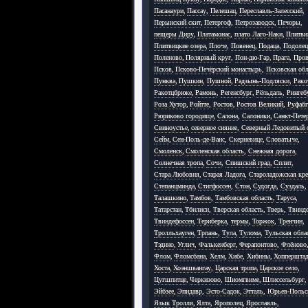
Пасанаури
,
Пассау
,
Пелешац
,
Переславль-Залесский
,
Перынский скит
,
Петергоф
,
Петрозаводск
,
Печоры
,
пещеры Диру
,
Платамонас
,
плато Лаго-Наки
,
Плитви
Плитвицкие озера
,
Плоче
,
Повенец
,
Подаца
,
Подолец
Поленово
,
Полярный круг
,
Пон-дю-Гар
,
Прага
,
Пров
Псков
,
Псково-Печёрский монастырь
,
Псковская обл
Пунква
,
Пушкин
,
Пушной
,
Радзынь-Подляски
,
Рако
Ракотцбрюке
,
Рамонь
,
Регенсбург
,
Рёльдаль
,
Рингеб
Роза Хутор
,
Ройтте
,
Ростов
,
Ростов Великий
,
Руфабг
Рюриково городище
,
Салона
,
Салоники
,
Санкт-Пете
Свиноустье
,
северное сияние
,
Северный Ледовитый 
Сейм
,
Сен-Поль-де-Ванс
,
Скерневице
,
Словатыче
,
Смоленск
,
Смоленская область
,
Снежная дорога
,
Солнечная тропа
,
Сочи
,
Спишский град
,
Сплит
,
Стара Любовня
,
Старая Ладога
,
Староладожская кре
Степанцминда
,
Стигфоссен
,
Стон
,
Судогда
,
Суздаль
,
Талашкино
,
Тамбов
,
Тамбовская область
,
Таруса
,
Татарстан
,
Тбилиси
,
Тверская область
,
Тверь
,
Твинд
Твиндефоссен
,
Териберка
,
термы
,
Торжок
,
Тренчин
,
Тролльхауген
,
Трпань
,
Тула
,
Тулома
,
Тульская обла
Тэдино
,
Углич
,
Фалькенберг
,
Ферапонтово
,
Флёново
Флом
,
Фломсбана
,
Хелм
,
Хибе
,
Хибины
,
Хоппершта
Хоста
,
Хоэншвангау
,
Царская тропа
,
Царское село
,
Цугшпитце
,
Черкизово
,
Шиомгвиме
,
Шлиссельбург
,
Эйбзее
,
Эпидавр
,
Эсто-Садок
,
Этталь
,
Юрьев-Польс
Язык Тролля
,
Ялта
,
Ярополец
,
Ярославль
,