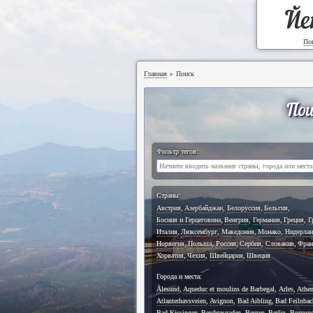
Йе
По
Главная
Поиск
►
Пои
Фильтр тегов:
Страны:
Австрия
,
Азербайджан
,
Белоруссия
,
Бельгия
,
Босния и Герцеговина
,
Венгрия
,
Германия
,
Греция
,
Г
Италия
,
Люксембург
,
Македония
,
Монако
,
Нидерла
Норвегия
,
Польша
,
Россия
,
Сербия
,
Словакия
,
Фран
Хорватия
,
Чехия
,
Швейцария
,
Швеция
Города и места:
Ålesund
,
Aqueduc et moulins de Barbegal
,
Arles
,
Athe
Atlanterhavsveien
,
Avignon
,
Bad Aibling
,
Bad Feilnbac
Bad Kissingen
,
Berchtesgaden
,
Bergen
,
Berlin
,
Borgun